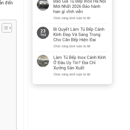
Báo Giá Tủ Bếp Inox Hà Nội
bản đến
sử
hiện
Mới Nhất 2026 Bảo hành
dụng
nay?
inox
han gỉ vĩnh viễn
vân
caro
ở
Chức năng bình luận bị tắt
làm
Báo
thùng
tủ
Giá
Bí Quyết Làm Tủ Bếp Cánh
23
bếp
Tủ
Kính Đẹp Và Sang Trọng
Th2
Bếp
Cho Căn Bếp Hiện Đại
Inox
Hà
ở
Chức năng bình luận bị tắt
Nội
Bí
Mới
Quyết
Làm Tủ Bếp Inox Cánh Kính
Nhất
Làm
Ở Đâu Uy Tín? Địa Chỉ
2026
Tủ
Xưởng Sản Xuất
Bảo
Bếp
hành
Cánh
ở
Chức năng bình luận bị tắt
han
Kính
Làm
gỉ
Đẹp
Tủ
vĩnh
Và
Bếp
viễn
Sang
Inox
Trọng
Cánh
Cho
Kính
Căn
Ở
Bếp
Đâu
Hiện
Uy
Đại
Tín?
Địa
Chỉ