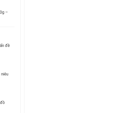
50g –
vấn đề
 niêu
 đồ