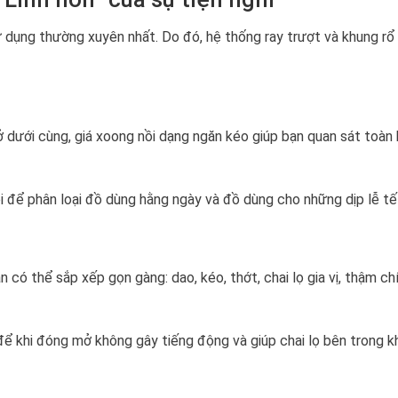
 dụng thường xuyên nhất. Do đó, hệ thống ray trượt và khung rổ 
ở dưới cùng, giá xoong nồi dạng ngăn kéo giúp bạn quan sát toàn
i để phân loại đồ dùng hằng ngày và đồ dùng cho những dịp lễ tế
ó thể sắp xếp gọn gàng: dao, kéo, thớt, chai lọ gia vị, thậm chí
để khi đóng mở không gây tiếng động và giúp chai lọ bên trong k