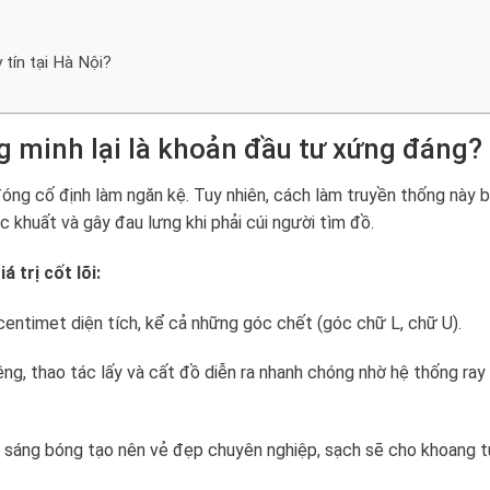
 tín tại Hà Nội?
ng minh lại là khoản đầu tư xứng đáng?
ng cố định làm ngăn kệ. Tuy nhiên, cách làm truyền thống này b
óc khuất và gây đau lưng khi phải cúi người tìm đồ.
á trị cốt lõi:
entimet diện tích, kể cả những góc chết (góc chữ L, chữ U).
êng, thao tác lấy và cất đồ diễn ra nhanh chóng nhờ hệ thống ray
 sáng bóng tạo nên vẻ đẹp chuyên nghiệp, sạch sẽ cho khoang t