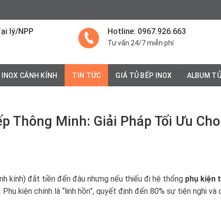
ại lý/NPP
Hotline: 0967.926.663
Tư vấn 24/7 miễn phí
 INOX CÁNH KÍNH
TIN TỨC
GIÁ TỦ BẾP INOX
ALBUM TỦ
p Thông Minh: Giải Pháp Tối Ưu Cho
nh kính) đắt tiền đến đâu nhưng nếu thiếu đi hệ thống
phụ kiện 
. Phụ kiện chính là “linh hồn”, quyết định đến 80% sự tiện nghi và