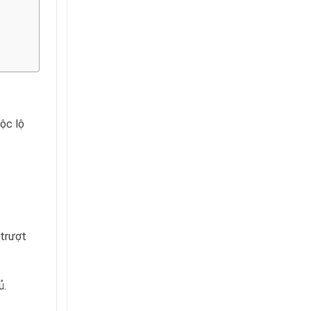
Xưởng
Sản
Xuất
ộc lộ
 trượt
ủ.