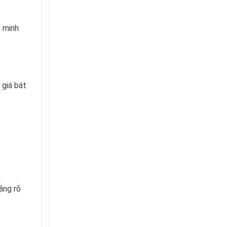
g minh
 giá bát
ầng rõ