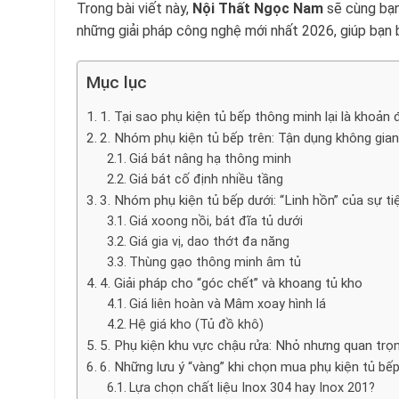
Trong bài viết này,
Nội Thất Ngọc Nam
sẽ cùng bạn
những giải pháp công nghệ mới nhất 2026, giúp bạn 
Mục lục
1. Tại sao phụ kiện tủ bếp thông minh lại là khoả
2. Nhóm phụ kiện tủ bếp trên: Tận dụng không gia
Giá bát nâng hạ thông minh
Giá bát cố định nhiều tầng
3. Nhóm phụ kiện tủ bếp dưới: “Linh hồn” của sự ti
Giá xoong nồi, bát đĩa tủ dưới
Giá gia vị, dao thớt đa năng
Thùng gạo thông minh âm tủ
4. Giải pháp cho “góc chết” và khoang tủ kho
Giá liên hoàn và Mâm xoay hình lá
Hệ giá kho (Tủ đồ khô)
5. Phụ kiện khu vực chậu rửa: Nhỏ nhưng quan trọ
6. Những lưu ý “vàng” khi chọn mua phụ kiện tủ bế
Lựa chọn chất liệu Inox 304 hay Inox 201?