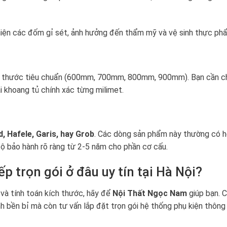
hiện các đốm gỉ sét, ảnh hưởng đến thẩm mỹ và vệ sinh thực ph
 kích thước tiêu chuẩn (600mm, 700mm, 800mm, 900mm). Bạn cần c
i khoang tủ chính xác từng milimet.
, Hafele, Garis, hay Grob
. Các dòng sản phẩm này thường có 
 độ bảo hành rõ ràng từ 2-5 năm cho phần cơ cấu.
ếp trọn gói ở đâu uy tín tại Hà Nội?
và tính toán kích thước, hãy để
Nội Thất Ngọc Nam
giúp bạn. C
h bền bỉ mà còn tư vấn lắp đặt trọn gói hệ thống phụ kiện thông