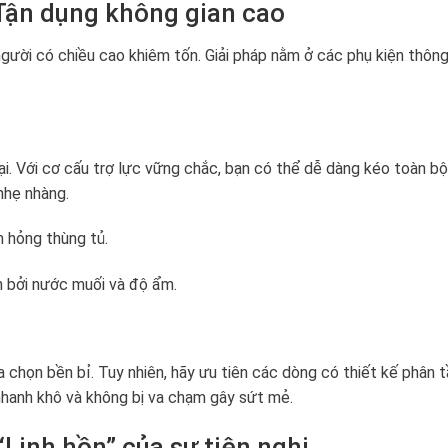
 Tận dụng không gian cao
người có chiều cao khiêm tốn. Giải pháp nằm ở các phụ kiện thôn
ại. Với cơ cấu trợ lực vững chắc, bạn có thể dễ dàng kéo toàn bộ
nhẹ nhàng.
 hỏng thùng tủ.
 bởi nước muối và độ ẩm.
ựa chọn bền bỉ. Tuy nhiên, hãy ưu tiên các dòng có thiết kế phân t
a nhanh khô và không bị va chạm gây sứt mẻ.
“Linh hồn” của sự tiện nghi