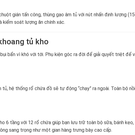
chuột gián tấn công, thùng gạo âm tủ với nút nhấn định lượng (1
à kiểm soát lượng ăn chính xác.
 khoang tủ kho
ụi bẩn vì khó với tới. Phụ kiện góc ra đời để giải quyết triệt để 
tủ, hệ thống rổ chứa đồ sẽ tự động “chạy” ra ngoài. Toàn bộ nồi
kho 6 tầng với 12 rổ chứa giúp bạn lưu trữ toàn bộ sữa, bánh kẹo,
ông sang trọng như một gian hàng trưng bày cao cấp.