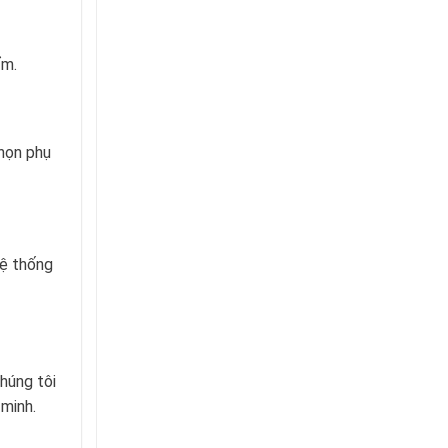
ẩm.
họn phụ
hệ thống
húng tôi
 minh.