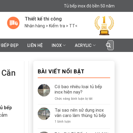
Tủ bếp inox độ bền 50 năm
Thiết kế thi công
Nhận hàng > Kiểm tra > TT<
Search
 BẾP ĐẸP
LIÊN HỆ
INOX
ACRYLIC
for:
 Căn
BÀI VIẾT NỔI BẬT
Có bao nhiêu loại tủ bếp
inox hiện nay?
ở
Chức năng bình luận bị tắt
Có
tủ bếp
bao
Tại sao nên sử dụng inox
nhiêu
 cảm
vân caro làm thùng tủ bếp
loại
ở
1 bình luận
tủ
Tại
bếp
sao
inox
nên