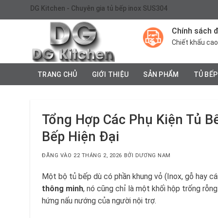
Bỏ
DG Kitchen - Chuyên gia tủ bếp inox SUS304
qua
nội
Chính sách đ
dung
Chiết khấu cao
TRANG CHỦ
GIỚI THIỆU
SẢN PHẨM
TỦ BẾP
Tổng Hợp Các Phụ Kiện Tủ Bế
Bếp Hiện Đại
ĐĂNG VÀO
22 THÁNG 2, 2026
BỞI
DƯƠNG NAM
Một bộ tủ bếp dù có phần khung vỏ (Inox, gỗ hay cá
thông minh
, nó cũng chỉ là một khối hộp trống rỗng
hứng nấu nướng của người nội trợ.