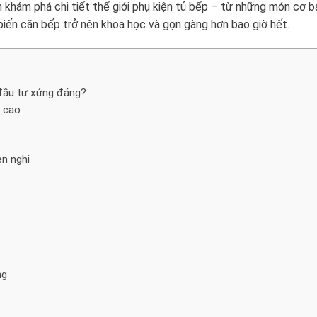
 khám phá chi tiết thế giới phụ kiện tủ bếp – từ những món cơ 
biến căn bếp trở nên khoa học và gọn gàng hơn bao giờ hết.
n đầu tư xứng đáng?
n cao
ện nghi
ng
p