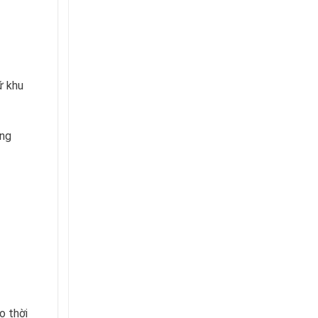
ữ khu
òng
o thời