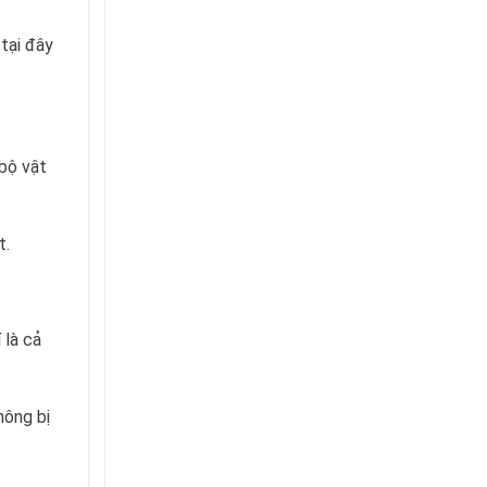
tại đây
 bộ vật
t.
 là cả
hông bị