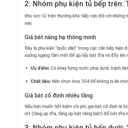
2. Nhóm phụ kiện tủ bếp trên:
Khu vực tủ trên thường khó tiếp cận đối với những 
sau:
Giá bát nâng hạ thông minh
Đây là phụ kiện “quốc dân” trong các căn bếp hiện đ
xuống ngang tầm mắt để úp/lấy bát đĩa và đẩy lên 
Ưu điểm:
Có khay hứng nước phía dưới, tránh làm
Chất liệu:
Nên chọn Inox 304 để không bị ăn mòn
Giá bát cố định nhiều tầng
Nếu bạn muốn tiết kiệm chi phí, giá bát cố định là l
rệt (tầng úp đĩa, tầng úp bát riêng biệt) để bát đĩ
3. Nhóm phụ kiện tủ bếp dưới: 