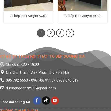
Tủ bếp inox Acrylic AC01
Tủ bếp Inox Acrylic AC02
1
2
3
CÔNG TY TNHH NỘI THẤT TỦ BẾP DƯƠNG GIA
Mở cửa: 7:30 - 18:00
Địa chỉ: Thanh Đa - Phúc Thọ - Hà Nội
096 792 6663 - 096 706 9115 - 0963 046 519
duongngocnam89@gmail.com
Theo dõi chúng tôi
THÔNG TIN HỮU ÍCH