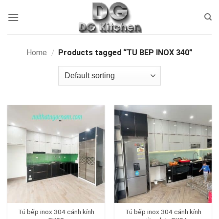
Bỏ
qua
nội
dung
Home
/
Products tagged “TU BEP INOX 340”
Tủ bếp inox 304 cánh kính
Tủ bếp inox 304 cánh kính