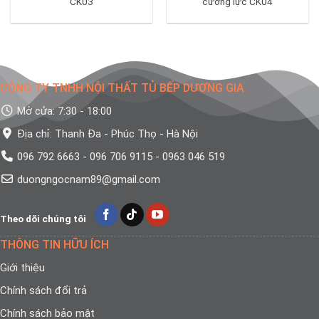
CK03
cường lực CK04
CÔNG TY TNHH NỘI THẤT TỦ BẾP DƯƠNG GIA
Mở cửa: 7:30 - 18:00
Địa chỉ: Thanh Đa - Phúc Thọ - Hà Nội
096 792 6663 - 096 706 9115 - 0963 046 519
duongngocnam89@gmail.com
Theo dõi chúng tôi
THÔNG TIN HỮU ÍCH
Giới thiệu
Chính sách đổi trả
Chính sách bảo mật