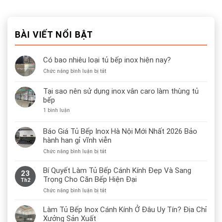
BÀI VIẾT NỔI BẬT
Có bao nhiêu loại tủ bếp inox hiện nay?
ở
Chức năng bình luận bị tắt
Có
bao
Tại sao nên sử dụng inox vân caro làm thùng tủ
nhiêu
bếp
loại
ở
1 bình luận
tủ
Tại
bếp
sao
inox
nên
Báo Giá Tủ Bếp Inox Hà Nội Mới Nhất 2026 Bảo
sử
hiện
hành han gỉ vĩnh viễn
dụng
nay?
inox
ở
Chức năng bình luận bị tắt
vân
caro
Báo
làm
Giá
Bí Quyết Làm Tủ Bếp Cánh Kính Đẹp Và Sang
thùng
23
Tủ
tủ
Trọng Cho Căn Bếp Hiện Đại
Th2
bếp
Bếp
ở
Chức năng bình luận bị tắt
Inox
Bí
Hà
Quyết
Nội
Làm Tủ Bếp Inox Cánh Kính Ở Đâu Uy Tín? Địa Chỉ
Làm
Mới
Xưởng Sản Xuất
Tủ