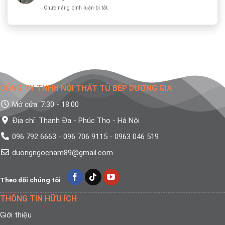
Nhất
ở
Chức năng bình luận bị tắt
Bếp
2026
Làm
Cánh
Bảo
Tủ
Kính
hành
Bếp
Đẹp
han
Inox
Và
gỉ
Cánh
Sang
vĩnh
Kính
Trọng
viễn
Ở
Cho
Đâu
Căn
Uy
Bếp
CÔNG TY TNHH NỘI THẤT TỦ BẾP DƯƠNG GIA
Tín?
Hiện
Địa
Đại
Mở cửa: 7:30 - 18:00
Chỉ
Xưởng
Địa chỉ: Thanh Đa - Phúc Thọ - Hà Nội
Sản
Xuất
096 792 6663 - 096 706 9115 - 0963 046 519
duongngocnam89@gmail.com
Theo dõi chúng tôi
THÔNG TIN HỮU ÍCH
Giới thiệu